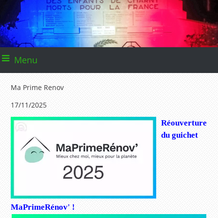
Menu
Ma Prime Renov
17/11/2025
Réouverture
du guichet
MaPrimeRénov' !