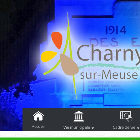
Accueil
Vie municipale
Cadre de vie