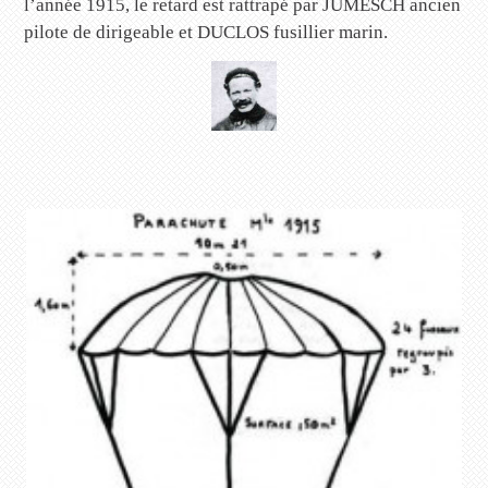
l’année 1915, le retard est rattrapé par JUMESCH ancien
pilote de dirigeable et DUCLOS fusillier marin.