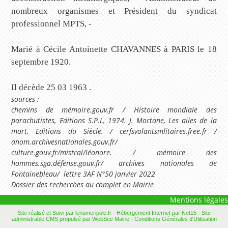
nombreux organismes et Président du syndicat
professionnel MPTS, -
Marié à Cécile Antoinette CHAVANNES à PARIS le 18
septembre 1920.
Il décède 25 03 1963 .
sources ;
chemins de mémoire.gouv.fr / Histoire mondiale des
parachutistes, Editions S.P.L, 1974. J. Mortane, Les ailes de la
mort, Editions du Siècle. / cerfsvolantsmlitaires.free.fr /
anom.archivesnationales.gouv.fr/
culture.gouv.fr/mistral/léonore. / mémoire des
hommes.sga.défense.gouv.fr/ archives nationales de
Fontainebleau/ lettre 3AF N°50 janvier 2022
Dossier des recherches au complet en Mairie
Mentions légales
Site réalisé et Suivi par lenumeripole.fr
-
Hébergement Internet par Net15
-
Site
administrable CMS propulsé par WebSee Mairie
-
Conditions Générales d'Utilisation