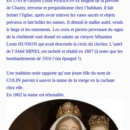
En 1793 le citoyen Louis PERIDON ex sergent de la prévôté
de Charny, terrorise et perquisitionne chez l’habitant, il fait
fermer l’église, après avoir enlever les vases sacrés et objets
précieux et fait brûler les statues. Il démoli le maître autel, vends
le linge et les ornements. Les croix et pierres provenant du signe
de la chrétienté sont donné en salaire au citoyen Sébastien
Louis HUSSON qui avait descendu la croix du clocher. L’autel
de l’Abbé MINEL est racheté et rétabli en 1807 (à noter que les
bombardements de 1916 l’ont épargné !).
Une tradition orale rapporte qu’une jeune fille du nom de
COLIN parvint à sauver la statue de la vierge en la cachant
chez elle.
En
1802 la statue est réinstallée.