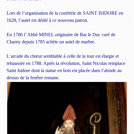
Lors de l’organisation de la confrérie de SAINT ISIDORE en
1628, l’autel est dédié à ce nouveau patron.
En 1786 l’ Abbé MINEL originaire de Bar le Duc curé de
Charny depuis 1785 achète un autel de marbre.
L’arcade du chœur semblable à celle de la tour est élargie et
rehaussée en 1788. Après la révolution, Saint Nicolas remplace
Saint Isidore dont la statue en bois est placée dans l’abside au
dessus de la fenêtre romane.