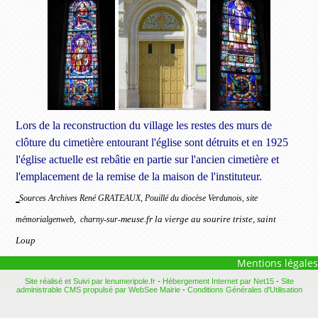
Lors de la reconstruction du village les restes des murs de
clôture du cimetière entourant l'église sont détruits et en 1925
l'église actuelle est rebâtie en partie sur l'ancien cimetière et
l'emplacement de la remise de la maison de l'instituteur.
Sources Archives René GRATEAUX, Pouillé du diocèse Verdunois, site
meuse.fr la vierge au sourire triste, saint
mémorialgenweb, charny-sur-
Loup
Mentions légales
Site réalisé et Suivi par lenumeripole.fr
-
Hébergement Internet par Net15
-
Site
administrable CMS propulsé par WebSee Mairie
-
Conditions Générales d'Utilisation