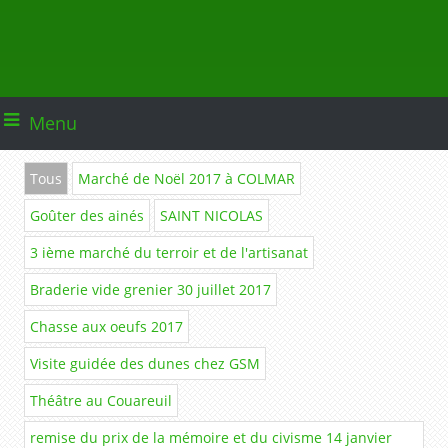
Menu
Tous
Marché de Noël 2017 à COLMAR
Goûter des ainés
SAINT NICOLAS
3 ième marché du terroir et de l'artisanat
Braderie vide grenier 30 juillet 2017
Chasse aux oeufs 2017
Visite guidée des dunes chez GSM
Théâtre au Couareuil
remise du prix de la mémoire et du civisme 14 janvier