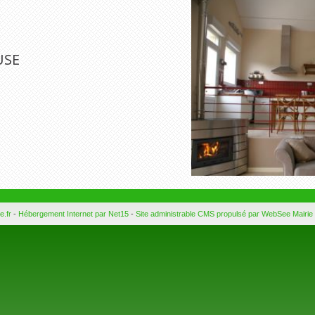
USE
e.fr
-
Hébergement Internet par Net15
-
Site administrable CMS propulsé par WebSee Mairie