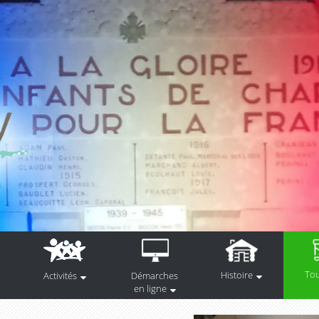
To
Histoire
Activités
Démarches
en ligne