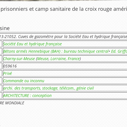
prisonniers et camp sanitaire de la croix rouge améric
usine
3-21052. Cuves de gazomètre pour la Société Eau et hydrique français
Société Eau et hydrique française
Bétons armés Hennebique (BAH) : bureau technique central
•
Ed. Grif
Charny-sur-Meuse
(
Meuse
,
Lorraine
,
France
)
059616
Privé
Commande ou inconnu
archi. des transports, stockage, télécom., génie civil
ARCHITECTURE : conception
RRE MONDIALE
6