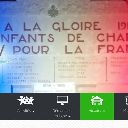
To
Histoire
Activités
Démarches
en ligne