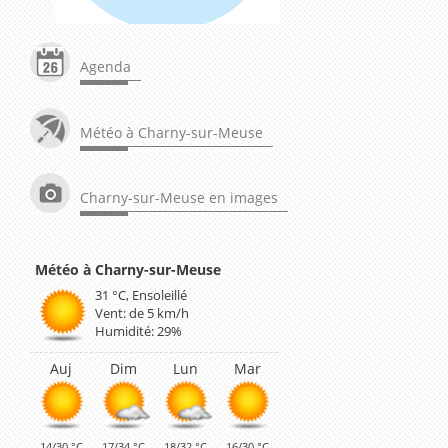
Au fil des mots
Agenda
Météo à Charny-sur-Meuse
Charny-sur-Meuse en images
Charny-sur-Meuse
31 °C, Ensoleillé
Vent: de 5 km/h
Humidité: 29%
Auj
Dim
Lun
Mar
14/30 °C
17/34 °C
18/32 °C
16/30 °C