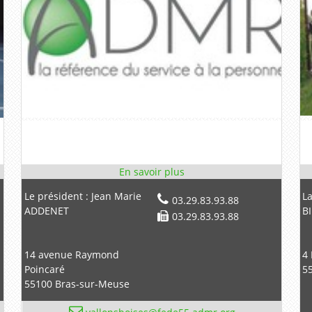
Le président : Jean Marie
L
03.29.83.93.88
ADDENET
B
03.29.83.93.88
14 avenue Raymond
4 
Poincaré
5
55100 Bras-sur-Meuse