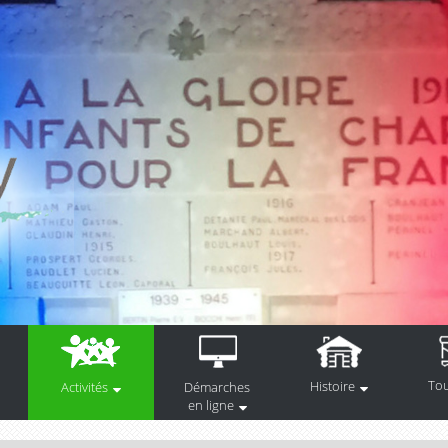
To
Histoire
Activités
Démarches
en ligne