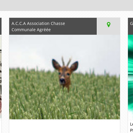
A.C.C.A Association Chasse
G
Communale Agréée
L
P