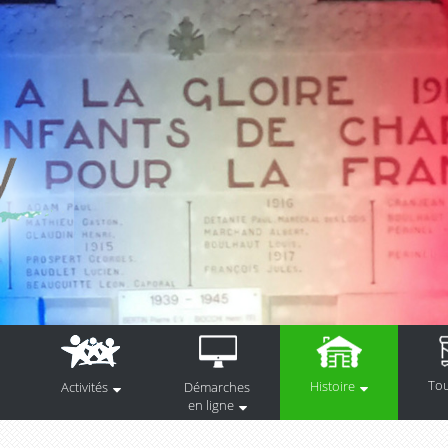
To
Histoire
Activités
Démarches
en ligne