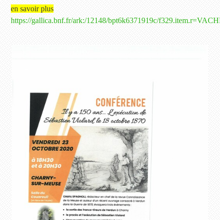
en savoir plus
https://gallica.bnf.fr/ark:/12148/bpt6k6371919c/f329.i