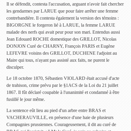
Il se défendit, contesta l'accusation, arguant n'avoir fait chercher
les gendarmes par LARUE que pour faire arrêter une femme
contrebandière. Il contesta également la version des témoins :
BIGORGNE le forgeron lié à LARUE, la femme LARUE
malade des nerfs qui avait peur pour son mari. Entendus aussi
Jean Edouard ROCHE domestique des GRILLOT, Nicolas
DONJON Curé de CHARNY, François PARIS et Eugène
LEFEVRE voisins des GRILLOT, DUCHENE l'adjoint au
Maire qui tous, n'ayant pas assisté aux faits, ne purent le
disculper.
Le 18 octobre 1870, Sébastien VIOLARD était accusé d'acte
de trahison, crime prévu par le §1ACS de la Loi du 21 juillet
1867. Il fût déclaré coupable à l'unanimité et condamné à être
fusiillé le jour même.
La sentence eût lieu au pied d'un arbre entre BRAS et
VACHERAUVILLE, en présence d'une haie de plusieurs
Compagnies prussiennes. Courageusement, il dit au curé de