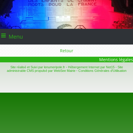
Menu
Retour
Mentions légales
Site réalisé et Suivi par lenumeripole.fr
-
Hébergement Internet par Net15
-
Site
administrable CMS propulsé par WebSee Mairie
-
Conditions Générales d'Utilisation