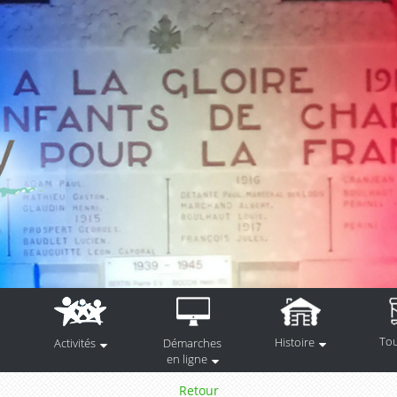
To
Histoire
Activités
Démarches
en ligne
Retour