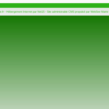
e.fr
-
Hébergement Internet par Net15
-
Site administrable CMS propulsé par WebSee Mairie